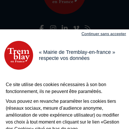
Facebook
Instagram
LinkedIn
Viméo
Flux R
Nous suivre
Continuer sans accepter
Adresse dans le pied de page
Mairie de Tremblay-en-France
18 boulevard de l’Hôtel de Ville, 93290 Tremblay-en-France
« Mairie de Tremblay-en-france »
respecte vos données
Horaires
Du lundi au vendredi de 8h30 à 12h et de 13h à 17h
Le samedi de 8h30 à 12h
Bouton téléphone
01 49 63 71 35
Ce site utilise des cookies nécessaires à son bon
Bouton contacter
Nous contacter
fonctionnement, ils ne peuvent être paramétrés.
Plus de
Tremblay !
Vous pouvez en revanche paramétrer les cookies tiers
(réseaux sociaux, mesure d'audience anonyme,
S’inscrire à la newsletter
amélioration de votre expérience utilisateur) ou modifier
Nos autres sites
vos choix à tout moment en cliquant sur le lien «Gestion
des Cookies» situé en bas de page.