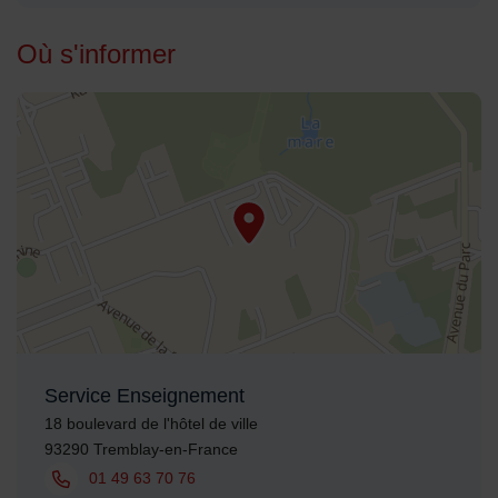
Où s'informer
48.951202,2.570753
Service Enseignement
Adresse :
18 boulevard de l'hôtel de ville
93290 Tremblay-en-France
Tél. :
01 49 63 70 76