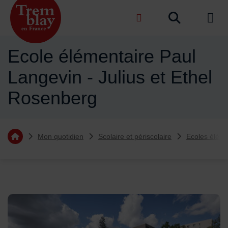
Menu de raccourcis
Recher
de na
Accueil ville de Tremblay-en-France
Ecole élémentaire Paul
Langevin - Julius et Ethel
Rosenberg
Vous êtes ici :
Mon quotidien
Scolaire et périscolaire
Ecoles éléme
Retourner à l'accueil
Sommaire
Ecole maternelle Paul Langevin