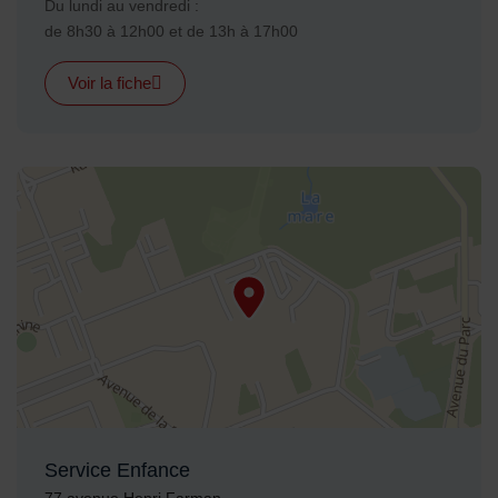
Horaires :
Du lundi au vendredi :
de 8h30 à 12h00 et de 13h à 17h00
Voir la fiche
48.951202,2.570753
Service Enfance
Adresse :
77 avenue Henri Farman