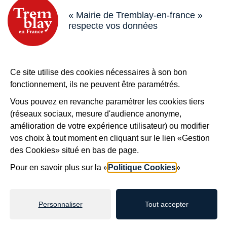
« Mairie de Tremblay-en-france »
*
Votre message
respecte vos données
Ce site utilise des cookies nécessaires à son bon
Sécurité anti-robot
*
fonctionnement, ils ne peuvent être paramétrés.
Vous pouvez en revanche paramétrer les cookies tiers
À des fins de sécurité, veuillez sélectionner les
3
(réseaux sociaux, mesure d'audience anonyme,
premiers caractères
de la série.
amélioration de votre expérience utilisateur) ou modifier
vos choix à tout moment en cliquant sur le lien «Gestion
des Cookies» situé en bas de page.
Z
2
2
X
X
6
L
T
Pour en savoir plus sur la «
Politique Cookies
»
Personnaliser
Tout accepter
Valider