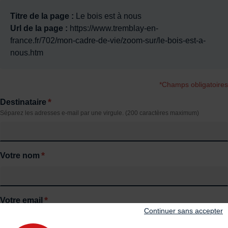
Titre de la page :
Le bois est à nous
Url de la page :
https://www.tremblay-en-
france.fr/702/mon-cadre-de-vie/zoom-sur/le-bois-est-a-
nous.htm
*Champs obligatoires
*
Destinataire
Séparez les adresses e-mail par une virgule. (200 caractères maximum)
*
Votre nom
*
Votre email
Continuer sans accepter