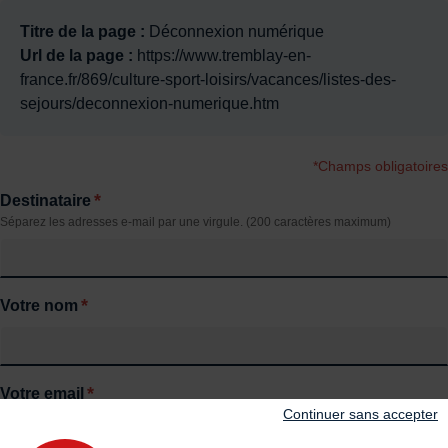
Titre de la page :
Déconnexion numérique
Url de la page :
https://www.tremblay-en-
france.fr/869/culture-sport-loisirs/vacances/listes-des-
sejours/deconnexion-numerique.htm
*Champs obligatoires
*
Destinataire
Séparez les adresses e-mail par une virgule. (200 caractères maximum)
*
Votre nom
*
Votre email
Continuer sans accepter