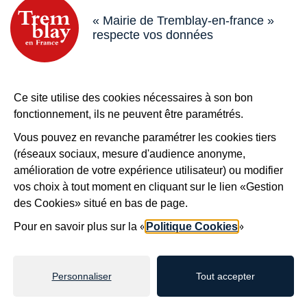
« Mairie de Tremblay-en-france »
*
Votre message
respecte vos données
Ce site utilise des cookies nécessaires à son bon
Sécurité anti-robot
*
fonctionnement, ils ne peuvent être paramétrés.
Vous pouvez en revanche paramétrer les cookies tiers
À des fins de sécurité, veuillez sélectionner les
3
(réseaux sociaux, mesure d'audience anonyme,
derniers caractères
de la série.
amélioration de votre expérience utilisateur) ou modifier
vos choix à tout moment en cliquant sur le lien «Gestion
des Cookies» situé en bas de page.
F
3
N
2
E
E
B
K
Pour en savoir plus sur la «
Politique Cookies
»
Personnaliser
Tout accepter
Valider