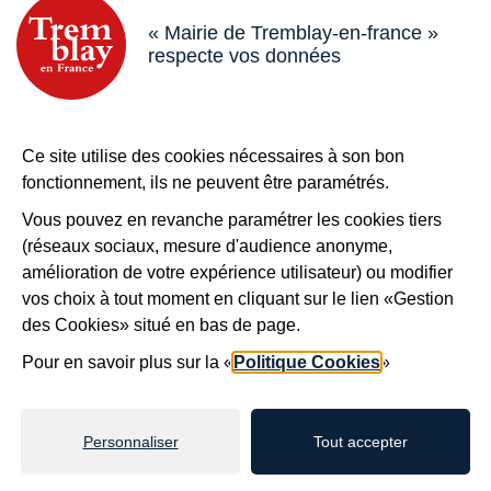
« Mairie de Tremblay-en-france »
respecte vos données
Sécurité anti-robot
*
Ce site utilise des cookies nécessaires à son bon
À des fins de sécurité, veuillez sélectionner les
4
fonctionnement, ils ne peuvent être paramétrés.
premiers caractères
de la série.
Vous pouvez en revanche paramétrer les cookies tiers
(réseaux sociaux, mesure d'audience anonyme,
amélioration de votre expérience utilisateur) ou modifier
T
J
H
R
D
R
Q
R
vos choix à tout moment en cliquant sur le lien «Gestion
des Cookies» situé en bas de page.
Pour en savoir plus sur la «
Politique Cookies
»
Valider
Personnaliser
Tout accepter