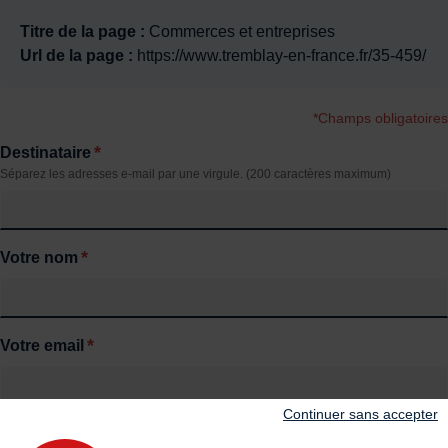
Titre de la page :
Commerces et entreprises
Url de la page :
https://www.tremblay-en-france.fr/35-459/
*Champs obligatoires
*
Destinataire
Séparez les adresses e-mail par une virgule. (200 caractères maximum)
*
Votre nom
*
Votre email
Continuer sans accepter
*
Votre message