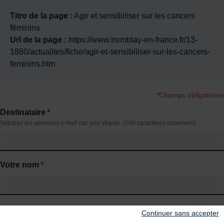
Titre de la page :
Agir et sensibiliser sur les cancers
féminins
Url de la page :
https://www.tremblay-en-france.fr/13-
1860/actualites/fiche/agir-et-sensibiliser-sur-les-cancers-
feminins.htm
*Champs obligatoires
*
Destinataire
Séparez les adresses e-mail par une virgule. (200 caractères maximum)
*
Votre nom
*
Votre email
Continuer sans accepter