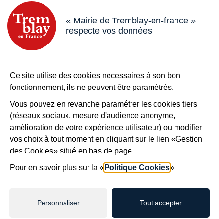
« Mairie de Tremblay-en-france »
*
Votre message
respecte vos données
Ce site utilise des cookies nécessaires à son bon
Sécurité anti-robot
fonctionnement, ils ne peuvent être paramétrés.
*
Vous pouvez en revanche paramétrer les cookies tiers
À des fins de sécurité, veuillez sélectionner les
4
(réseaux sociaux, mesure d'audience anonyme,
derniers caractères
de la série.
amélioration de votre expérience utilisateur) ou modifier
vos choix à tout moment en cliquant sur le lien «Gestion
des Cookies» situé en bas de page.
U
V
W
4
K
T
B
4
Pour en savoir plus sur la «
Politique Cookies
»
Personnaliser
Tout accepter
Valider