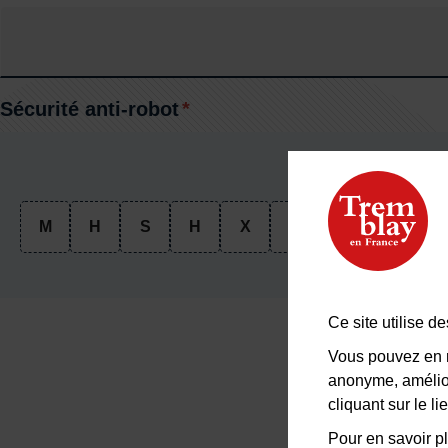
Sécurité anti-robot
*
À des fin
M
H
S
H
X
M
P
1
Ce site utilise 
Vous pouvez en r
anonyme, amélior
cliquant sur le 
Pour en savoir pl