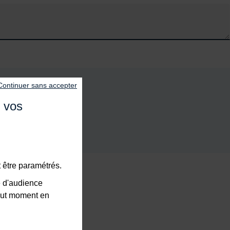
 la série.
Continuer sans accepter
e vos
 être paramétrés.
e d'audience
tout moment en