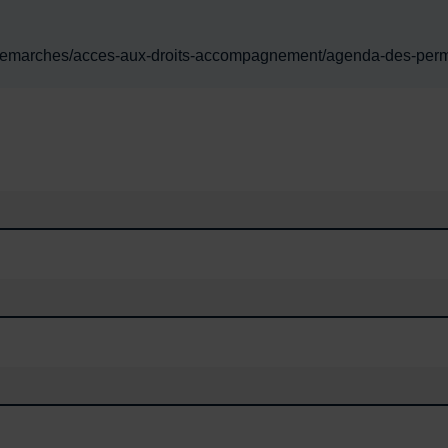
s-demarches/acces-aux-droits-accompagnement/agenda-des-pe