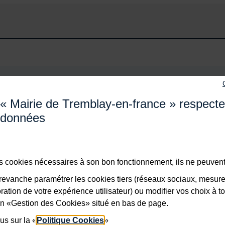
s de sécurité, veuillez sélectionner les
3 premiers caractères
de
« Mairie de Tremblay-en-france » respect
données
des cookies nécessaires à son bon fonctionnement, ils ne peuvent
Valider
evanche paramétrer les cookies tiers (réseaux sociaux, mesur
ation de votre expérience utilisateur) ou modifier vos choix à 
lien «Gestion des Cookies» situé en bas de page.
us sur la «
Politique Cookies
»